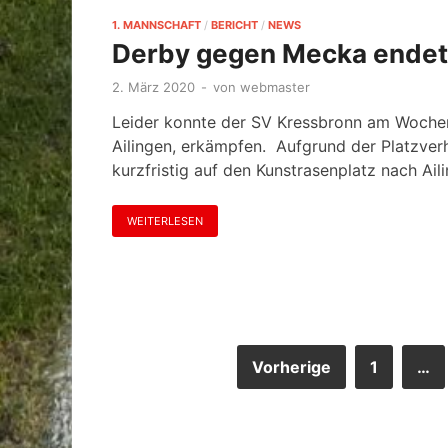
1. MANNSCHAFT
/
BERICHT
/
NEWS
Derby gegen Mecka endet
2. März 2020
-
von
webmaster
Leider konnte der SV Kressbronn am Wochen
Ailingen, erkämpfen. Aufgrund der Platzver
kurzfristig auf den Kunstrasenplatz nach Ail
WEITERLESEN
Vorherige
1
…