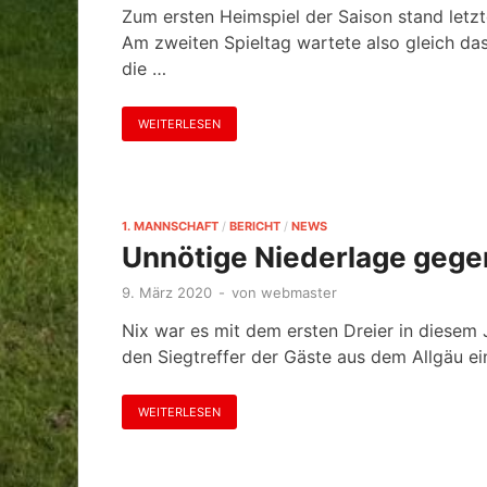
Zum ersten Heimspiel der Saison stand let
Am zweiten Spieltag wartete also gleich das
die …
WEITERLESEN
1. MANNSCHAFT
/
BERICHT
/
NEWS
Unnötige Niederlage gege
9. März 2020
-
von
webmaster
Nix war es mit dem ersten Dreier in diesem 
den Siegtreffer der Gäste aus dem Allgäu ei
WEITERLESEN