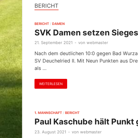
BERICHT
BERICHT
/
DAMEN
SVK Damen setzen Siegess
21. September 2021
-
von
webmaster
Nach dem deutlichen 10:0 gegen Bad Wurz
SV Deuchelried II. Mit Neun Punkten aus Dr
als …
WEITERLESEN
1. MANNSCHAFT
/
BERICHT
Paul Kaschube hält Punkt
23. August 2021
-
von
webmaster